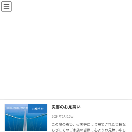
コ
ナ
ン
ビ
テ
ゲ
ン
ー
ツ
シ
へ
ョ
テールゲートリフター特別教育開催
お知らせ
ス
ン
2024年2月8日
キ
に
ッ
移
①1月12日・・・7名（本社） ②1月15
プ
動
日・・・2名（徳島） ③1月19日・・・9名
（神戸） ④1月27日・・・7名（本社） 上記
のように、テールゲートリフターで作業してい
るドライバーを対象に、特別教育 を行いました
[…]
続きを読む
災害のお見舞い
お知らせ
2024年1月13日
この度の震災、火災等により被災された皆様な
らびにそのご家族の皆様に心よりお見舞い申し