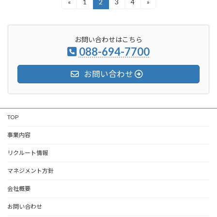
投
«
1
2
3
4
»
固
固
固
固
定
定
定
定
稿
ペ
ペ
ペ
ペ
ー
ー
ー
ー
ナ
お問い合わせはこちら
ジ
ジ
ジ
ジ
ビ
088-694-7700
ゲ
お問い合わせ
ー
シ
ョ
TOP
ン
事業内容
リクルート情報
マネジメント方針
会社概要
お問い合わせ